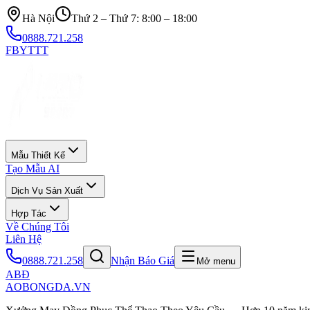
Hà Nội
Thứ 2 – Thứ 7: 8:00 – 18:00
0888.721.258
FB
YT
TT
Mẫu Thiết Kế
Tạo Mẫu AI
Dịch Vụ Sản Xuất
Hợp Tác
Về Chúng Tôi
Liên Hệ
0888.721.258
Nhận Báo Giá
Mở menu
ABĐ
AOBONGDA
.VN