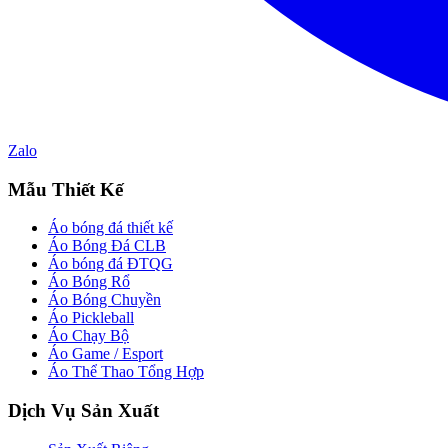
Zalo
Mẫu Thiết Kế
Áo bóng đá thiết kế
Áo Bóng Đá CLB
Áo bóng đá ĐTQG
Áo Bóng Rổ
Áo Bóng Chuyền
Áo Pickleball
Áo Chạy Bộ
Áo Game / Esport
Áo Thể Thao Tổng Hợp
Dịch Vụ Sản Xuất