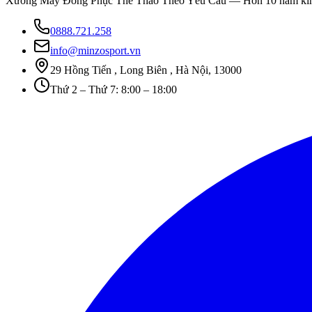
Xưởng May Đồng Phục Thể Thao Theo Yêu Cầu
— Hơn 10 năm kinh
0888.721.258
info@minzosport.vn
29 Hồng Tiến , Long Biên , Hà Nội, 13000
Thứ 2 – Thứ 7: 8:00 – 18:00