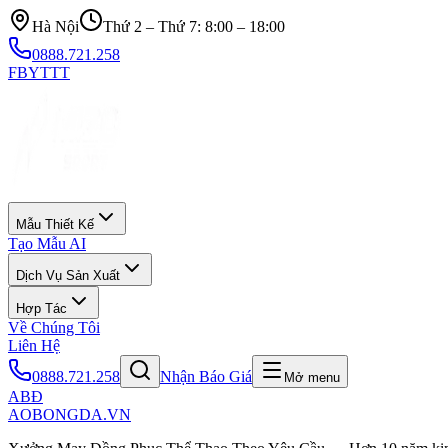
Hà Nội
Thứ 2 – Thứ 7: 8:00 – 18:00
0888.721.258
FB
YT
TT
Mẫu Thiết Kế
Tạo Mẫu AI
Dịch Vụ Sản Xuất
Hợp Tác
Về Chúng Tôi
Liên Hệ
0888.721.258
Nhận Báo Giá
Mở menu
ABĐ
AOBONGDA
.VN