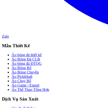
Zalo
Mẫu Thiết Kế
Áo bóng đá thiết kế
Áo Bóng Đá CLB
Áo bóng đá ĐTQG
Áo Bóng Rổ
Áo Bóng Chuyền
Áo Pickleball
Áo Chạy Bộ
Áo Game / Esport
Áo Thể Thao Tổng Hợp
Dịch Vụ Sản Xuất