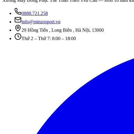
Xưởng May Đồng Phục Thể Thao Theo Yêu Cầu
— Hơn 10 năm kinh
0888.721.258
info@minzosport.vn
29 Hồng Tiến , Long Biên , Hà Nội, 13000
Thứ 2 – Thứ 7: 8:00 – 18:00