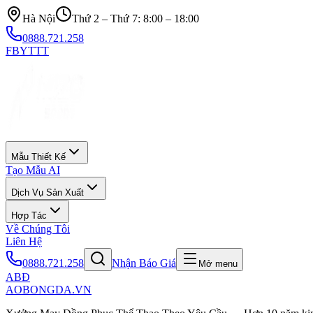
Hà Nội
Thứ 2 – Thứ 7: 8:00 – 18:00
0888.721.258
FB
YT
TT
Mẫu Thiết Kế
Tạo Mẫu AI
Dịch Vụ Sản Xuất
Hợp Tác
Về Chúng Tôi
Liên Hệ
0888.721.258
Nhận Báo Giá
Mở menu
ABĐ
AOBONGDA
.VN