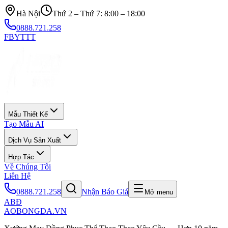
Hà Nội
Thứ 2 – Thứ 7: 8:00 – 18:00
0888.721.258
FB
YT
TT
Mẫu Thiết Kế
Tạo Mẫu AI
Dịch Vụ Sản Xuất
Hợp Tác
Về Chúng Tôi
Liên Hệ
0888.721.258
Nhận Báo Giá
Mở menu
ABĐ
AOBONGDA
.VN